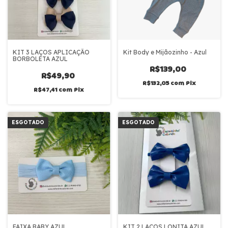
KIT 3 LAÇOS APLICAÇÃO
Kit Body e Mijãozinho - Azul
BORBOLETA AZUL
R$139,00
R$49,90
R$132,05
com
Pix
R$47,41
com
Pix
ESGOTADO
ESGOTADO
FAIXA BABY AZUL
KIT 2 LAÇOS LONITA AZUL