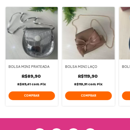
BOLSA MINI PRATEADA
BOLSA MINI LAÇO
BOL
R$89,90
R$119,90
R$85,41
com
Pix
R$113,91
com
Pix