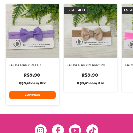
ESGOTADO
ESG
FAIXA BABY ROXO
FAIXA BABY MARROM
FAI
R$9,90
R$9,90
R$9,41
com
Pix
R$9,41
com
Pix