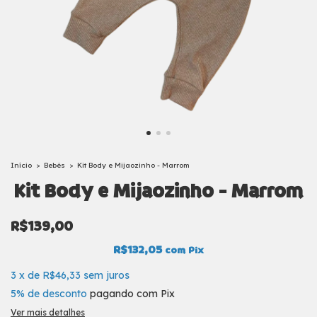
Início
>
Bebês
>
Kit Body e Mijaozinho - Marrom
Kit Body e Mijaozinho - Marrom
R$139,00
R$132,05
com
Pix
3
x
de
R$46,33
sem juros
5% de desconto
pagando com Pix
Ver mais detalhes