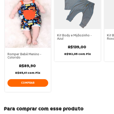
Kit Body e Mijãozinho -
Kit 
Azul
Rox
R$139,00
R$132,05
com
Pix
Romper Bebê Menino -
Colorido
R$89,90
R$85,41
com
Pix
COMPRAR
Para comprar com esse produto