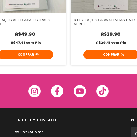
 LAÇOS APLICAÇÃO STRASS
KIT 2 LAÇOS GRAVATINHAS BABY
O
VERDE
R$49,90
R$29,90
R$47,41
com
Pix
R$28,41
com
Pix
ENTRE EM CONTATO
NE
5511954606765