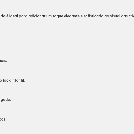
ido é ideal para adicionar um toque elegante e sofisticado ao visual das c
ais.
look infantil.
ongado.
cos.