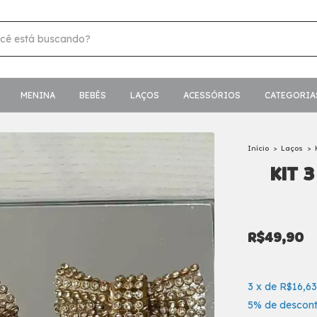
MENINA
BEBÊS
LAÇOS
ACESSÓRIOS
CATEGORIA
Início
>
Laços
>
KIT 
R$49,90
3
x
de
R$16,63
5% de descon