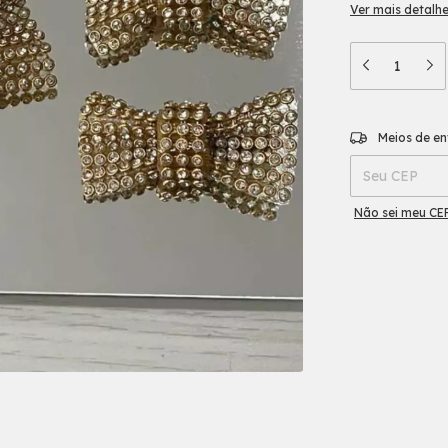
Ver mais detalh
Entregas para o
Meios de en
Não sei meu CE