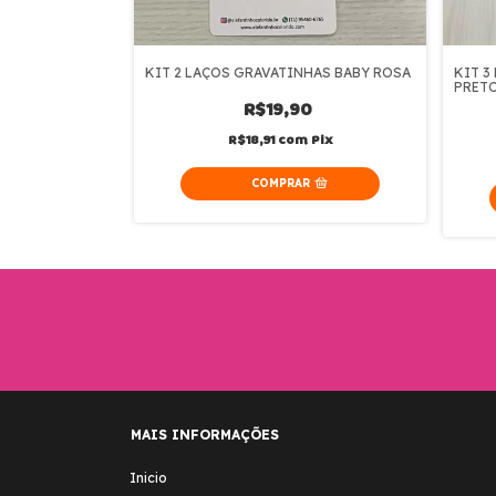
HAS BABY ROSA
KIT 2 LAÇOS GRAVATINHAS BABY ROSA
KIT 3
PRET
R$19,90
0
R$18,91
com
Pix
Pix
MAIS INFORMAÇÕES
Inicio