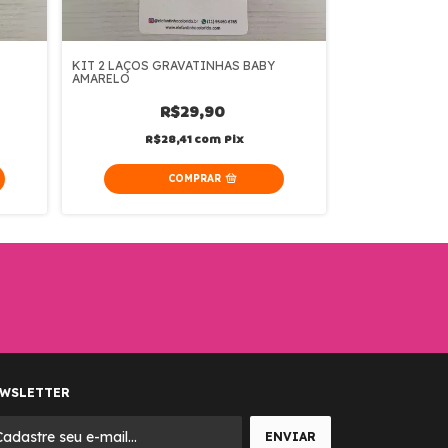
KIT 2 LAÇOS GRAVATINHAS BABY
KIT 3 LAÇOS A
AMARELO
AMARELO
R$29,90
R
R$28,41
com
Pix
R$4
WSLETTER