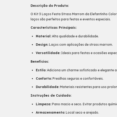
Descrição do Produto:
O Kit 3 Laços Festa Strass Marrom da Elefantinho Color
laços são perfeitos para festas e eventos especiais.
Características Principais:
Material:
Alta qualidade e durabilidade.
Design:
Laços com aplicações de strass marrom.
Versatilidade:
Ideais para festas e ocasiões especi
Benefícios:
Estilo:
Adiciona um charme sofisticado e elegante ao 
Conforto:
Presilhas seguras e confortáveis.
Durabilidade:
Materiais resistentes para uso prol
Instruções de Cuidado:
Limpeza:
Pano macio e seco. Evitar produtos quími
Armazenamento:
Local seco e arejado.