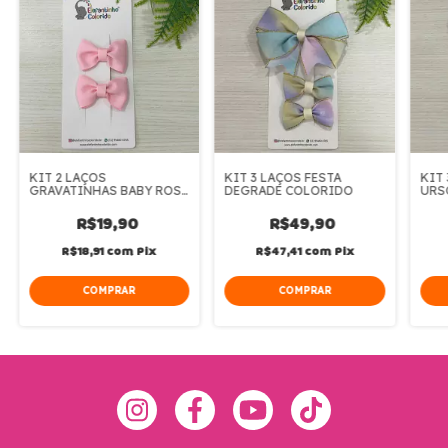
KIT 2 LAÇOS
KIT 3 LAÇOS FESTA
KIT
GRAVATINHAS BABY ROSA
DEGRADE COLORIDO
URS
CLARO
R$19,90
R$49,90
R$18,91
com
Pix
R$47,41
com
Pix